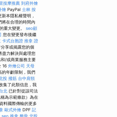
里按摩推薦
到府外燴
外燴
PayPal
士林 按
更新本隱私權聲明，
們將在合理的時間內
明的重大變更。
seo顧
司
您在變更發布後繼
立
卡式台胞證
推拿 證
方分享或揭露您的個
將盡力解決與處理您
和/或商業服務主要
 16
外燴公司
天母
高的年齡限制，我們
北投 撥筋
台中肩頸
收集了此類信息，我
台北
已針對從該司法
稱為示範條款）為在
資料國際傳輸的更多
拿
歐式外燴
DPF
記
l seo
推拿 整骨
北投