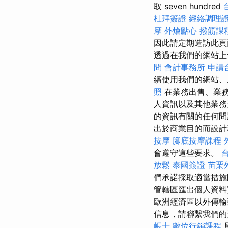
取 seven hundred
杜拜簽證
經絡調理
摩
外燴點心
撥筋課
因此請定期造訪此
透過在我們的網站上
問
會計事務所
申請
續使用我們的網站、
照
在業務出售、業務
人資訊以及其他業務
的資訊有關的任何問
出於商業目的而設計
按摩
腳底按摩課程
會遵守這些要求。
放鬆
泰國簽證
苗栗
們承諾採取適當措施
管轄區匯出個人資
歐洲經濟區以外傳輸
信息，請聯繫我們
帳士
數位行銷課程