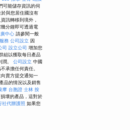
們可能儲存資訊的伺
位於與您居住國沒有
人資訊轉移到境外，
需幾分鐘即可透過電
推廣中心
請參閱一般
o服務
公司設立
因
o公司
設立公司
增加您
群組以獲取每日產品
利潤。
公司設立
中國
陷不承擔任何責任。
在向賣方提交通知一
產品的情況以及銷售
按摩
台胞證
士林 按
而損壞的產品，這對於
行社代辦護照
如果您