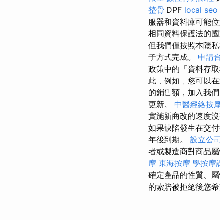
整骨
DPF
local seo
服器和資料庫可能位
相同資料保護法的國
但我們僅按照本隱私
子方式完成。
申請
政策中的「資料存取
此，例如，您可以在
的銷售額，加入我
更新。
中醫經絡按
實施新商改的速度沒
如果缺陷發生在交付
年後到期。
設立公
者或製造商對商品屬
摩
東海按摩
學按摩
確定產品的性質、
的索賠被拒絕後您希