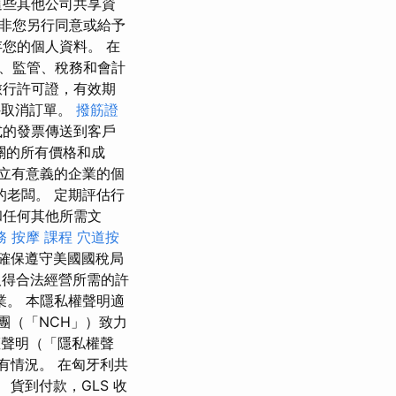
這些其他公司共享資
非您另行同意或給予
您的個人資料。 在
、監管、稅務和會計
旅行許可證，有效期
件取消訂單。
撥筋證
的發票傳送到客戶
關的所有價格和成
立有意義的企業的個
老闆。 定期評估行
和任何其他所需文
務
按摩 課程
穴道按
確保遵守美國國稅局
得合法經營所需的許
。 本隱私權聲明適
團（「NCH」）致力
權聲明（「隱私權聲
有情況。 在匈牙利共
貨到付款，GLS 收