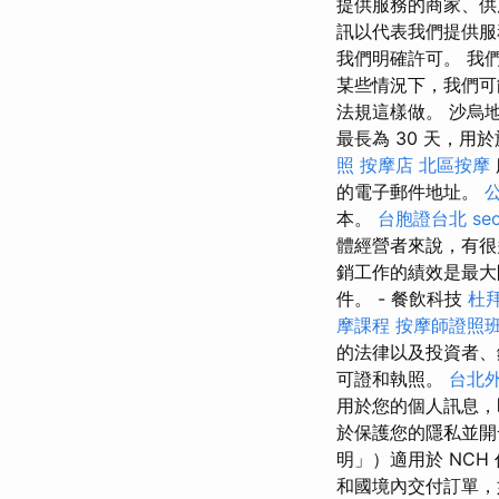
提供服務的商家、供
訊以代表我們提供服
我們明確許可。 我
某些情況下，我們可
法規這樣做。 沙烏
最長為 30 天，
照
按摩店
北區按摩
的電子郵件地址。
本。
台胞證台北
se
體經營者來說，有
銷工作的績效是最大
件。 - 餐飲科技
杜
摩課程
按摩師證照
的法律以及投資者
可證和執照。
台北
用於您的個人訊息，
於保護您的隱私並開
明」）適用於 NC
和國境內交付訂單，如