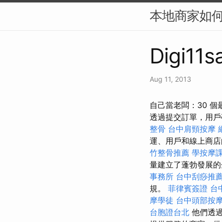
本地商家如何
Digi11s
Aug 11, 2013
自己當老闆：30 
透過提交訂單，用戶
整骨
台中肩頸按摩
運、用戶和線上商
竹整骨推薦
學按摩
量建立了蓬勃發展的
事務所
台中刮痧推薦p
規。
菲律賓簽證
台
摩學徒
台中頭部按
台胞證台北
他們透過