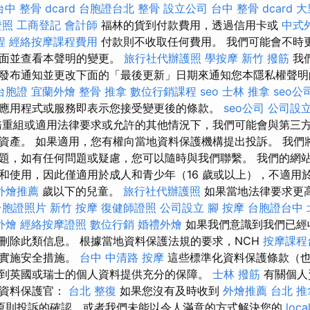
台中 整骨 dcard
台胞證台北
整骨
設立公司
台中 整骨 dcard
大
證照
工商登記
會計師
福林的貨到付款費用，透過信用卡或
中式
程
經絡按摩課程費用
付款則不收取任何費用。 我們可能會不時
頁面並查看本聲明的變更。
旅行社代辦護照
學按摩
新竹 撥筋
我
發布通知並更改下面的「最後更新」日期來通知您本隱私權聲
台胞證
宜蘭外燴
整骨 推拿
數位行銷課程
seo
士林 推拿
seo公
應用程式或服務即表示您接受變更後的條款。
seo公司
公司設
重組或適用法律要求或允許的其他情況下，我們可能會與第三
資產。 如果適用，您有權向當地資料保護機構提出投訴。 我們
題，如有任何問題或疑慮，您可以隨時與我們聯繫。 我們的網站
和使用，因此僅適用於成人和青少年（16 歲或以上），不適用於
外燴推薦
歲以下的兒童。
旅行社代辦護照
如果當地法律要求更
台胞證照片
新竹 按摩
復健師證照
公司設立
腳 按摩
台胞證台中
外燴
經絡按摩證照
數位行銷
婚禮外燴
如果我們意識到我們已經
刪除此類信息。 根據當地資料保護法規的要求，NCH
按摩課程
料實施安全措施。
台中 中清路 按摩
這些標準化資料保護條款（也
到英國或瑞士的個人資料提供充分的保障。
士林 撥筋
有關個人
的資料保護官：
台北 整復
如果您沒有及時收到
外燴推薦
台北 推
原則投訴的確認，或者我們未能以令人滿意的方式解決您的
loca