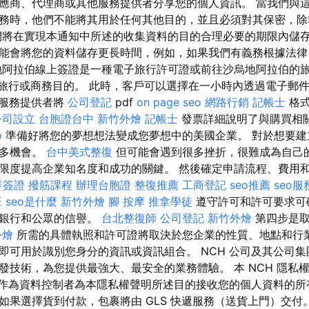
應商、代理商或其他服務提供者分享您的個人資訊。 當我們與
務時，他們不能將其用於任何其他目的，並且必須對其保密，除
們將在實現本通知中所述的收集資料的目的合理必要的期限內儲存
能會將您的資料儲存更長時間，例如，如果我們有義務根據法律
地阿拉伯線上簽證是一種電子旅行許可證或前往沙烏地阿拉伯的
用於旅行或商務目的。 此時，客戶可以選擇在一小時內透過電子郵
服務提供者將
公司登記
pdf
on page seo
網路行銷
記帳士
格式
公司設立
台胞證台中
新竹外燴
記帳士
發票詳細說明了與購買相
o
準備好將您的夢想想法變成您夢想中的美國企業。 對於想要建
很多機會。
台中美式整復
但可能會遇到很多挫折，很難成為自己的
限度提高企業知名度和成功的關鍵。 然後確定申請流程、費用
拜簽證
撥筋課程
辦理台胞證
整復推薦
工商登記
seo推薦
seo服
班
seo是什麼
新竹外燴
腳 按摩
推拿學徒
遵守許可和許可要求可
、銀行和公眾的信譽。
台北整復師
公司登記
新竹外燴
第四步是取
外燴
所需的具體執照和許可證將取決於您企業的性質、地點和行業
即可用於識別您身分的資訊或資訊組合。 NCH 公司及其公司集
發技術，為您提供最強大、最安全的業務體驗。 本 NCH 隱私
H 作為資料控制者為本隱私權聲明所述目的接收您的個人資料的所
果選擇貨到付款，包裹將由 GLS 快遞服務（送貨上門）交付。 