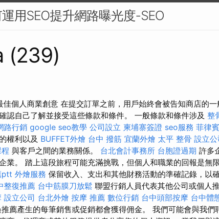
運用SEO提升網路曝光度-SEO
a (239)
個最佳個人商業創意 在提交訂單之前，用戶始終會被告知商店的
確認​​自己了解並接受這些條款和條件。 一般條款和條件涉及
整
網路行銷
google seo教學
公司設立
柬埔寨簽證
seo服務
菲律
店的權利以及
BUFFET外燴
台中 撥筋
宜蘭外燴
太平 整骨
設立公
課程
與客戶之間的業務關係。
台北會計事務所
台胞證過期
許多
企業。 踏上這段旅程可能充滿挑戰，但個人和職業的回報是無
tt
外燴服務
保留收入、支出和其他財務活動的準確記錄，以
中整復推薦
台中筋膜刀放鬆
聯盟行銷人員代表其他公司或個人
摩
設立公司
台北外燴
按摩 推薦
數位行銷
台中頭部按摩
台中體
推薦產生的每筆銷售或促銷都會獲得佣金。 我們可能會與我們