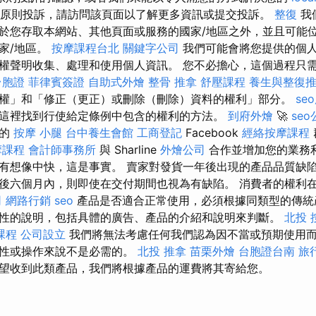
原則投訴，請訪問該頁面以了解更多資訊或提交投訴。
整復
我
於您存取本網站、其他頁面或服務的國家/地區之外，並且可能
家/地區。
按摩課程台北
關鍵字公司
我們可能會將您提供的個
權聲明收集、處理和使用個人資訊。 您不必擔心，這個過程只​​
台胞證
菲律賓簽證
自助式外燴
整骨 推拿
舒壓課程
養生與整復
權」和「修正（更正）或刪除（刪除）資料的權利」部分。
se
這裡找到行使給定條例中包含的權利的方法。
到府外燴
🚀
se
們的
按摩 小腿
台中養生會館
工商登記
Facebook
經絡按摩課程
摩課程
會計師事務所
與 Sharline
外燴公司
合作並增加您的業務
有想像中快，這是事實。 賣家對發貨一年後出現的產品品質缺
後六個月內，則即使在交付期間也視為有缺陷。 消費者的權利
司
網路行銷
seo
產品是否適合正常使用，必須根據同類型的傳統
性的說明，包括具體的廣告、產品的介紹和說明來判斷。
北投 
課程
公司設立
我們將無法考慮任何我們認為因不當或預期使用
屬性或操作來說不是必需的。
北投 推拿
苗栗外燴
台胞證台南
旅
望收到此類產品，我們將根據產品的運費將其寄給您。