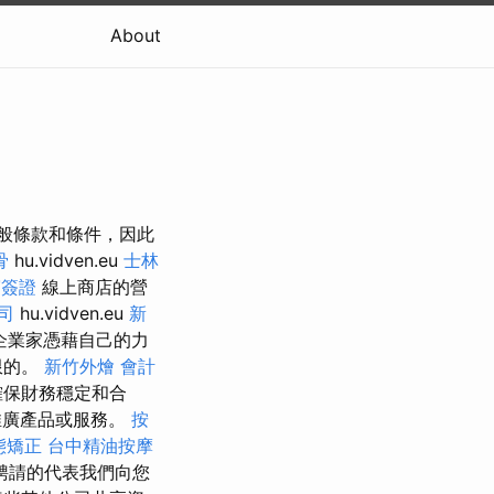
About
一般條款和條件，因此
骨
hu.vidven.eu
士林
賓簽證
線上商店的營
司
hu.vidven.eu
新
企業家憑藉自己的力
限的。
新竹外燴
會計
確保財務穩定和合
推廣產品或服務。
按
態矯正
台中精油按摩
聘請的代表我們向您